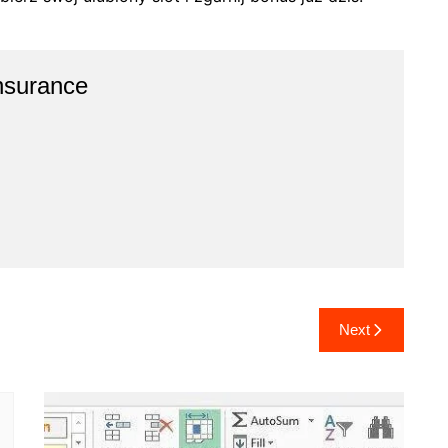
Insurance
Next