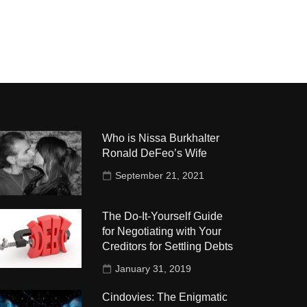
Who is Nissa Burkhalter
Ronald DeFeo’s Wife
September 21, 2021
The Do-It-Yourself Guide
for Negotiating with Your
Creditors for Settling Debts
January 31, 2019
Cindovies: The Enigmatic