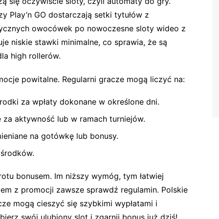
 się oczywiście sloty, czyli automaty do gry.
zy Play’n GO dostarczają setki tytułów z
asycznych owocówek po nowoczesne sloty wideo z
je niskie stawki minimalne, co sprawia, że są
la high rollerów.
mocje powitalne. Regularni gracze mogą liczyć na:
odki za wpłaty dokonane w określone dni.
 za aktywność lub w ramach turniejów.
ieniane na gotówkę lub bonusy.
 środków.
otu bonusem. Im niższy wymóg, tym łatwiej
iem z promocji zawsze sprawdź regulamin. Polskie
cze mogą cieszyć się szybkimi wypłatami i
erz swój ulubiony slot i zgarnij bonus już dziś!