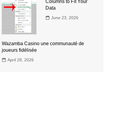
Columns to Fit Your
Data
June 23, 2026
Wazamba Casino une communauté de
joueurs fidélisée
April 28, 2026