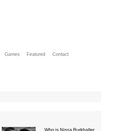
Games
Featured
Contact
Who is Nissa Burkhalter