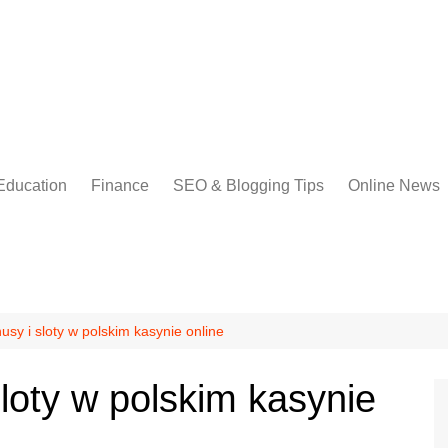
Education
Finance
SEO & Blogging Tips
Online News
usy i sloty w polskim kasynie online
loty w polskim kasynie